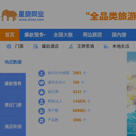
首页
爆款预售
全国大散
周边跟团
国内游
门票
爆款酒店
王牌景酒
本地生活
动态数据
旅行社分销商
5001
个
城市合伙人
160
个
爆款预售
旅行商
4141
个
商旅达人
144826
个
景区门票
用户数
609085
个
产品数
1006
个
酒店民宿