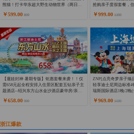
熊猫！打卡华东超大野生动物世界（两日无
抢购亲子度假套餐，
限次游玩），浸泡『千年圣汤，养生天堂』--
店1晚+2日无限次游
￥599.00
￥999.00
899
1399
南京汤山紫清湖温泉（两日无限次畅泡），
地餐厅午餐/晚餐套餐
入住温泉度假区，亲子度假全能套餐！
【遛娃封神 暑期专版】钜惠套餐来袭！！仅
ZNP[点亮奇梦亲子臻
需658元起全程安排入住景区配套五钻亲子主
轻享迪士尼周边标准4
题酒店--绍兴东方山水金沙酒店豪华房/亲子
瑞斯国际酒店1晚/2晚
房1晚『地下通道，直达乐园』，享山之王
开启迪士尼深度畅游之
￥658.00
￥969.00
999
1199
国/酷玩王国/水之王国双人门票，开启度假新
疯狂动物城!
模式！
浙江爆款