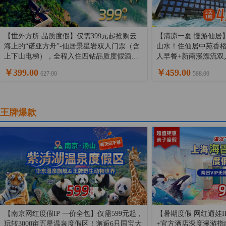
【世外方所 品质度假】仅需399元起抢购云
【清凉一夏 慢游仙居】
海上的“诺亚方舟”-仙居景星岩双人门票（含
山水！住仙居中苑香格
上下山电梯），全程入住四钻品质度假酒店--
人早餐+新南溪漂流双
仙居香格里拉酒店【豪华房】1晚/2晚，摆脱
假！
￥399.00
￥459.00
627.00
588.00
城市间的尘埃与烦恼，开启深氧度假之旅！
王牌爆款
【南京网红度假IP 一价全包】仅需599元起，
【暑期度假 网红遛娃
玩转3000亩五星温泉度假区！邂逅6只国宝大
+官方酒店深度漫游指