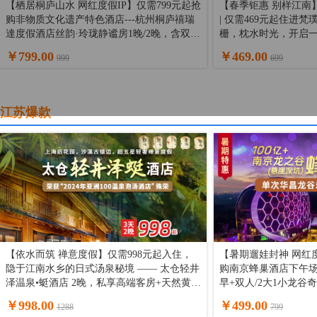
【栖居桐庐山水 网红度假IP】仅需799元起抢
【春季钜惠 别样江南
购非物质文化遗产特色酒店---杭州桐庐禧瑞
| 仅需469元起住进
達度假酒店丝韵·玲珑静谧房1晚/2晚，含双早
栅，枕水时光，开启
+山湾湾漂流，畅玩泳池健身房，山水藏丝韵
隐之旅~
￥799.00
￥469.00
999
699
~
江苏爆款
【依水而筑 禅意度假】仅需998元起入住，
【暑期遛娃封神 网红度
隐于江南水乡的日式汤泉秘境 —— 太仓轻井
购南京蜂巢酒店下午场
泽温泉•蜓酒店 2晚，私享高端客房+天然黄金
早+双人/2大1小龙
温泉+轻奢度假，深度体验日式慢生活！
门票，错峰玩乐园，
￥998.00
￥499.00
1288
799