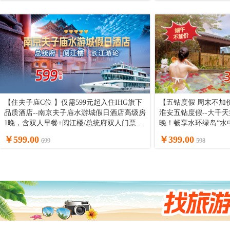
【住夫子庙C位 】仅需599元起入住IHG旗下
【五钻度假 周末不加价
品质酒店--南京夫子庙水游城假日酒店高级房
淮安五钻度假--大千
1晚，含双人早餐+阅江楼/总统府双人门票或
晚！畅享水环绿岛“水
双人长江游轮，南京畅游超省心！
仙境云端温泉（入住
￥599.00
￥399.00
699
598
移步易景，可享温泉