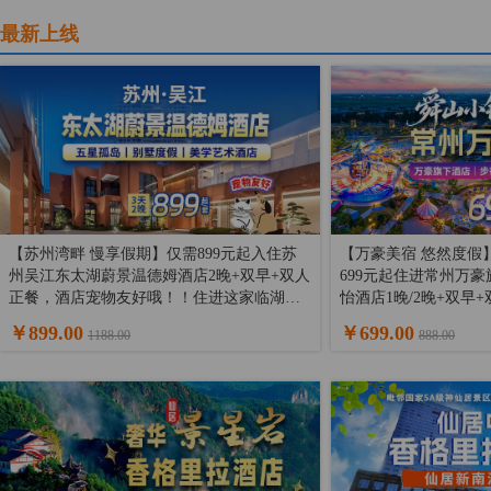
最新上线
【苏州湾畔 慢享假期】仅需899元起入住苏
【万豪美宿 悠然度假
州吴江东太湖蔚景温德姆酒店2晚+双早+双人
699元起住进常州万
正餐，酒店宠物友好哦！！住进这家临湖而
怡酒店1晚/2晚+双早
筑的江南庭院，把日子过成诗~
有下午茶/文创雪糕/
￥899.00
￥699.00
1188.00
888.00
望水，吃住玩一站式