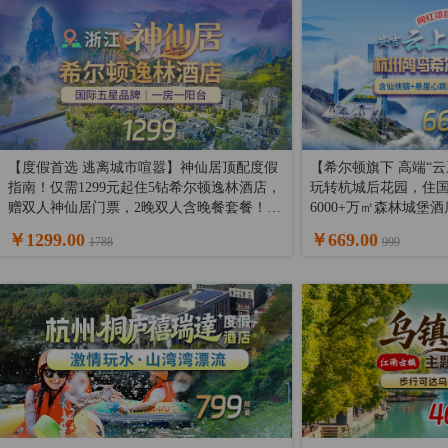
【度假首选 逃离城市喧嚣】神仙居顶配度假
【希尔顿旗下 高端“云
指南！仅需1299元起住5钻希尔顿逸林酒店，
玩转杭城后花园，住
赠双人神仙居门票，2晚双人含晚餐套餐！深
6000+万㎡森林城堡
度游玩仙居，一站式解锁山水秘境~
顿花园酒店1晚，双人
￥1299.00
￥669.00
1788
999
仙侠小镇）~“漫步云
声！